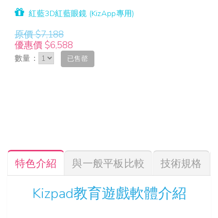
紅藍3D紅藍眼鏡 (KizApp專用)
原價 $7,188
優惠價 $6,588
數量：
已售罄
特色介紹
與一般平板比較
技術規格
Kizpad教育遊戲軟體介紹