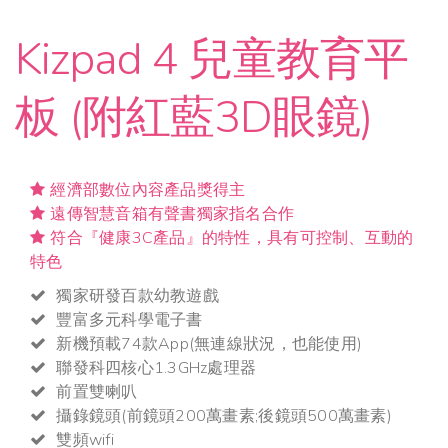
Kizpad 4 兒童教育平
板 (附紅藍3D眼鏡)
經濟部數位內容產品獎得主
遠傳智慧音箱有聲書獨家指名合作
符合『健康3C產品』的特性，具有可控制、互動的
特色
獨家研發百款幼教遊戲
豐富多元科學電子書
新機預載74款App(無連線狀況，也能使用)
聯發科四核心1.3GHz處理器
前置雙喇叭
攝錄鏡頭(前鏡頭200萬畫素;後鏡頭500萬畫素)
雙頻wifi